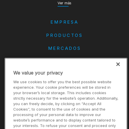
Ver más
EMPRESA
PRODUCTOS
MERCADOS
DANA
We value your privacy
CONTACTO
We use cookies to offer you the best possible website
Carreras
experience. Your cookie preferences will be stored in
your browser’s local storage. This includes cookies
Inversores
strictly necessary for the website’s operation. Additionally,
Noticias
you can freely decide, by clicking on “Accept All
Cookies”, to consent to the use of cookies and the
Proveedores
processing of your personal data to improve our
website’s performance and to display content tailored to
your interests. To refuse your consent and proceed only