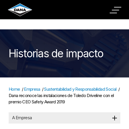
Cookies Settings
Historias de impacto
Home
/
Empresa
/
Sustentabilidad y Responsabilidad Social
/
Dana reconoce las instalaciones de Toledo Driveline con el
premio CEO Safety Award 2019
A Empresa