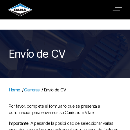
Cookies Settings
Envío de CV
Home
/
Carreras
/
Envío de CV
Por favor, complete el formulario que se presenta a
continuación para enviarnos su Currículum Vitae.
Importante:
A pesar de la posibilidad de seleccionar varias
ciudades, considere que esto involucra una serie de factores