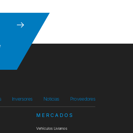
e
s
Inversores
Noticias
Proveedores
S
MERCADOS
Vehículos Livianos