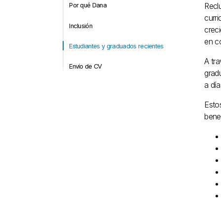
Recl
Por qué Dana
curr
Inclusión
crec
en c
Estudiantes y graduados recientes
A tr
Envío de CV
gradu
a día
Estos
benef