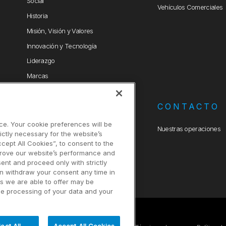
Social
Vehículos Comerciales
Historia
Misión, Visión y Valores
Innovación y Tecnología
Liderazgo
Marcas
DANA
CONTACTO
ce. Your cookie preferences will be
Nuestras operaciones
ictly necessary for the website’s
ccept All Cookies”, to consent to the
prove our website’s performance and
sent and proceed only with strictly
an withdraw your consent any time in
es we are able to offer may be
the processing of your data and your